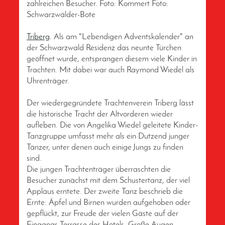
zahlreichen Besucher. Foto: Kommert Foto:
Schwarzwälder-Bote
Triberg
. Als am "Lebendigen Adventskalender" an
der Schwarzwald Residenz das neunte Türchen
geöffnet wurde, entsprangen diesem viele Kinder in
Trachten. Mit dabei war auch Raymond Wiedel als
Uhrenträger.
Der wiedergegründete Trachtenverein Triberg lässt
die historische Tracht der Altvorderen wieder
aufleben. Die von Angelika Wiedel geleitete Kinder-
Tanzgruppe umfasst mehr als ein Dutzend junger
Tänzer, unter denen auch einige Jungs zu finden
sind.
Die jungen Trachtenträger überraschten die
Besucher zunächst mit dem Schustertanz, der viel
Applaus erntete. Der zweite Tanz beschrieb die
Ernte: Äpfel und Birnen wurden aufgehoben oder
gepflückt, zur Freude der vielen Gäste auf der
Eingangs-Terrasse des Hotels. Große Augen