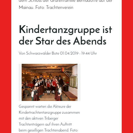
dem Schloss der Grafenfamilie Bernadotte auf der
Mainau. Foto: Trachtenverein
Kindertanzgruppe ist
der Star des Abends
Von
Schwarzwälder Bote
01.04.2019 - 19:44 Uhr
Gespannt warten die Akteure der
Kindertrachtentanzgruppe zusammen
mit den aktiven Triberger
Trachtenträgern auf ihren Auftritt
beim geselligen Trachtenabend. Foto: