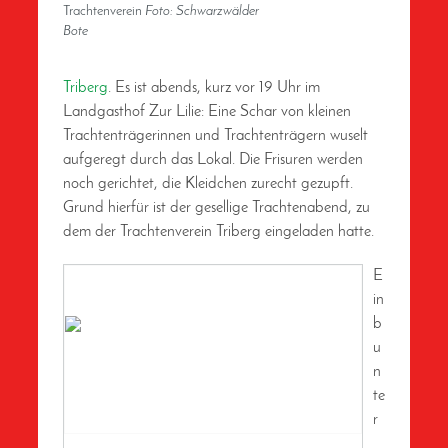
Trachtenverein
Foto: Schwarzwälder
Bote
Triberg
. Es ist abends, kurz vor 19 Uhr im
Landgasthof Zur Lilie: Eine Schar von kleinen
Trachtenträgerinnen und Trachtenträgern wuselt
aufgeregt durch das Lokal. Die Frisuren werden
noch gerichtet, die Kleidchen zurecht gezupft.
Grund hierfür ist der gesellige Trachtenabend, zu
dem der Trachtenverein Triberg eingeladen hatte.
E
in
b
u
n
te
r